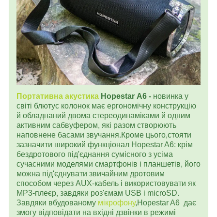
Портативна акустика
Hopestar
A
6 -
новинка у
світі блютус колонок має ергономічну конструкцію
й обладнаний двома стереодинаміками й одним
активним сабвуфером, які разом створюють
наповнене басами звучання.Кроме цього,стояти
зазначити широкий функціонал Hopestar A6: крім
бездротового під'єднання сумісного з усіма
сучасними моделями смартфонів і планшетів, його
можна під'єднувати звичайним дротовим
способом через AUX-кабель і використовувати як
MP3-плеєр, завдяки роз'ємам USB і microSD.
Завдяки вбудованому
мікрофону
,Hopestar A6 дає
змогу відповідати на вхідні дзвінки в режимі