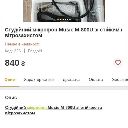
Студійний мікрофон Music M-800U зі стійким і
вітрозахистом
Немає в наявності
Код: 226
Роздріб
840
₴
Опис
Характеристики
Доставка
Оплата
Умови п
Опис
Студійний
мікрофон
Music M-800U зі стійкою та
вітрозахистом