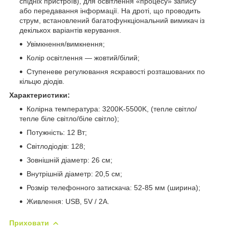
спідніх пристроїв), для освітлення «процесу» запису
або передавання інформації. На дроті, що проводить
струм, встановлений багатофункціональний вимикач із
декількох варіантів керування.
Увімкнення/вимкнення;
Колір освітлення — жовтий/білий;
Ступеневе регулювання яскравості розташованих по
кільцю діодів.
Характеристики:
Колірна температура: 3200K-5500K, (тепле світло/
тепле біле світло/біле світло);
Потужність: 12 Вт;
Світлодіодів: 128;
Зовнішній діаметр: 26 см;
Внутрішній діаметр: 20,5 см;
Розмір телефонного затискача: 52-85 мм (ширина);
Живлення: USB, 5V / 2А.
Приховати