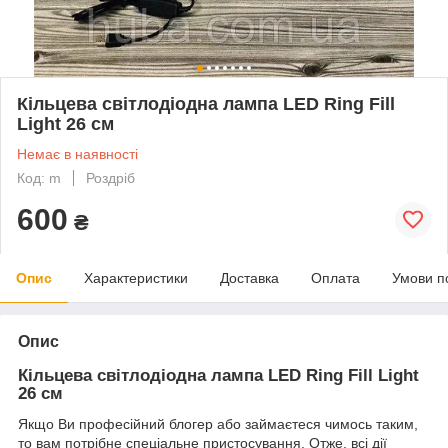
Кільцева світлодіодна лампа LED Ring Fill
Light 26 см
Немає в наявності
Код: m
Роздріб
600
₴
Опис
Характеристики
Доставка
Оплата
Умови п
Опис
Кільцева світлодіодна лампа LED Ring Fill Light
26 см
Якщо Ви професійний блогер або займаєтеся чимось таким,
то вам потрібне спеціальне пристосування. Отже, всі дії