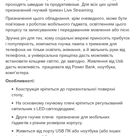
проходять швидше та продуктивніше. Для всіх цих цілей
призначений гнучкий тримач Live Streaming.
Призначення цього обладнання, крім очевидного, може бути
пов'язане з роботою мобільного ґаджета, освітленням цього
процесу та записуванням і передаванням мовлення або пісні.
Зручна річ для тих, кому соціальні мережі приносять прибуток
і популярність, компактна гнучка лампа з тримачем для
телефона не тільки освітить знімання, а й звільнить руки від
телефона, а універсальна прищіпка дасть можливість
встановити кільцеве світло, де завгодно. Живлення від Usb
дасть можливість працювати від Power Bank, ноутбука,
комп'ютера
Особливості:
Конструкція кріпиться до горизонтальної поверхні
столу;
На основному гнучкому плечі кріпиться регульований
світильник з LED-світлодіодами;
Друге гнучке плече призначене для мобільних
ґаджетів з різним розміром корпусу.
Живиться від порту USB ПК або ноутбука (або інших