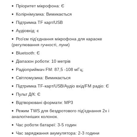
Пріоритет мікрофона: Є
Колірнімузика: Вимикається
Підтримка TF карт/USB
Аудіовхід: є
Роз'єм під'єднання мікрофона для караоке
(регулювання гучності, луни)
Bluetooth: Є
Діапазон роботи: 10 метрів
Радіоприймач FM: 87,5 -108 мГц;
Світломузика: Вимикається
Підтримка TF-карт/USB/Аудіо вхід/FM радіо: Є
Пульт Д/К: Є
Відтворювані формати: MP3
Режим TWS для бездротового під'єднання 2х і
аналогічніших колонок.
Час роботи батареї: 3-5 годин
Час заряджання акумулятора: 2-3 години