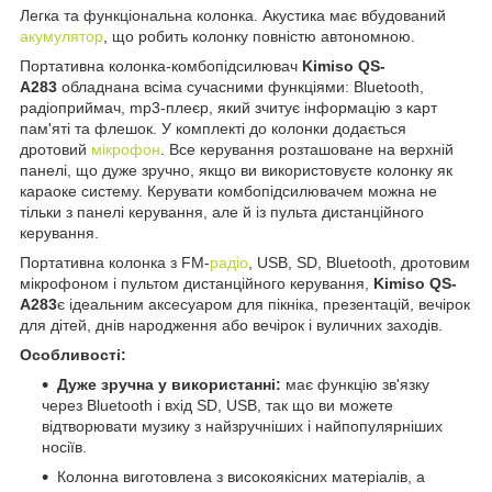
Легка та функціональна колонка. Акустика має вбудований
акумулятор
, що робить колонку повністю автономною.
Портативна колонка-комбопідсилювач
Kimiso QS-
A283
обладнана всіма сучасними функціями: Bluetooth,
радіоприймач, mp3-плеєр, який зчитує інформацію з карт
пам'яті та флешок. У комплекті до колонки додається
дротовий
мікрофон
. Все керування розташоване на верхній
панелі, що дуже зручно, якщо ви використовуєте колонку як
караоке систему. Керувати комбопідсилювачем можна не
тільки з панелі керування, але й із пульта дистанційного
керування.
Портативна колонка з FM-
радіо
, USB, SD, Bluetooth, дротовим
мікрофоном і пультом дистанційного керування,
Kimiso QS-
A283
є ідеальним аксесуаром для пікніка, презентацій, вечірок
для дітей, днів народження або вечірок і вуличних заходів.
Особливості:
Дуже зручна у використанні:
має функцію зв'язку
через Bluetooth і вхід SD, USB, так що ви можете
відтворювати музику з найзручніших і найпопулярніших
носіїв.
Колонна виготовлена з високоякісних матеріалів, а