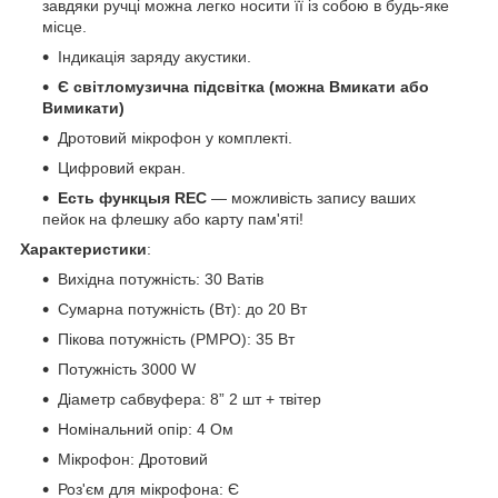
завдяки ручці можна легко носити її із собою в будь-яке
місце.
Індикація заряду акустики.
Є світломузична підсвітка (можна Вмикати або
Вимикати)
Дротовий мікрофон у комплекті.
Цифровий екран.
Есть функцыя REC
— можливість запису ваших
пейок на флешку або карту пам'яті!
Характеристики
:
Вихідна потужність: 30 Ватів
Сумарна потужність (Вт): до 20 Вт
Пікова потужність (PMPO): 35 Вт
Потужність 3000 W
Діаметр сабвуфера: 8” 2 шт + твітер
Номінальний опір: 4 Ом
Мікрофон: Дротовий
Роз'єм для мікрофона: Є