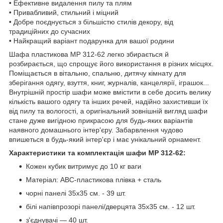
• Ефективне видалення пилу та плям
• Привабливий, стильний і міцний
• Добре поєднується з більшістю стилів декору, від
традиційних до сучасних
• Найкращий варіант подарунка для вашої родини
Шафа пластикова МР 312-62 легко збирається й
розбирається, що спрощує його використання в різних місцях.
Поміщається в вітальню, спальню, дитячу кімнату для
зберігання одягу, взуття, книг, журналів, канцелярії, іграшок...
Внутрішній простір шафи може вмістити в себе досить велику
кількість вашого одягу та інших речей, надійно захистивши їх
від пилу та вологості, а оригінальний зовнішній вигляд шафи
стане дуже вигідною прикрасою для будь-яких варіантів
наявного домашнього інтер'єру. Забарвлення чудово
впишеться в будь-який інтер'єр і має унікальний орнамент.
Характеристики та комплектація шафи МР 312-62:
Кожен кубик витримує до 10 кг ваги
Матеріал: АВС-пластикова плівка + сталь
чорні панелі 35х35 см. - 39 шт.
білі напівпрозорі панелі/дверцята 35х35 см. - 12 шт.
з'єднувачі — 40 шт.