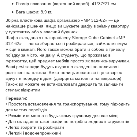
Розмір паковання (картонний короб): 41*37*21 см.
Вага шафи: 8,9 кг.
Збірна пластикова шафа органайзер «МР 312-62» — це
найкраще рішення, якщо ви шукаєте шафу в знімну квартиру,
у гуртожитку або у власний будинок.
Шафа складана з поліпропілену Storage Cube Cabinet «МР
312-62» — легко збирається і розбирається, займає мінімум
місця в кімнаті. Його також можна брати із собою в тривалу
поїздку за місто, на дачу. А студенту, що проживає в
гуртожитку, цей предмет меблів просто як паличка-виручувач.
Ваші речі завжди будуть акуратно складені по поличках і
розвішені на плічках. Вміст полиць ховається і це створює
відчуття порядку в домі (дверцята матові та напівпрозорі).
Також ви можете не встановлювати дверцята та залишити
стелаж відкритим.
Переваги:
• Простота встановлення та транспортування, тому підходить
для частих переїздів
• Розмістити можна в будь-якому зручному для вас місці
• Для складання такої шафи не потрібно жодних інструментів
• Легко збирати та розбирати
• Легкий і водонепроникний