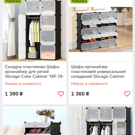
Новинка
Новинка
Складна пластикова Шафа-
Шафа-органайзер
органайзер для речей
пластиковий універсальний
Storage Cube Cabinet "МР 28-
складаний Storage Cabinet
51" (76x37x146 см).
"МР А2-5" (95x37x93 см).
Немає в наявності
Немає в наявності
1 390
1 360
₴
₴