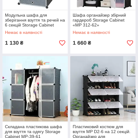
Модульна шафа для
Шафа органайзер збірний
зберігання взуття та речей на
гардероб Storage Cabinet
6 секцій Storage Cabinet
«МР 312-62»
(110х49х37 см).
(110x37x146 см).
Немає в наявності
Немає в наявності
1 130
1 660
₴
₴
Складана пластикова шафа
Пластиковий костюм для
для взуття та одягу Storage
взуття MP D2-6 на 12 секцій.
Cabinet MP-39-61
Органайзер для