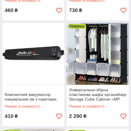
Немає в наявності
Немає в наявності
460
730
₴
₴
Новинка
Універсальна-збірна
Компактний вакууматор
пластикова шафа органайзер
пакувальник їжі з пакетами.
Storage Cube Cabinet «МР
416-102А» (147х37х165см).
Немає в наявності
Немає в наявності
410
2 290
₴
₴